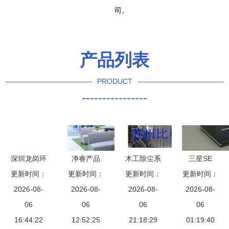
司。
产品列表
PRODUCT
----------------
深圳龙岗环
净睿产品
木工除尘系
三星SE
保办公家具
更新时间：
环保事业的
更新时间：
统选型与高
更新时间：
S084B刻录
更新时间：
厂 天象文
2026-08-
创新助力与
2026-08-
效维保 聚
2026-08-
机 光驱产
2026-08-
仪睿容，为
06
根本守护
06
焦比科睿与
06
品的领导者
06
健康护航
16:44:22
12:52:25
节能洁创技
21:18:29
之一，睿容
01:19:40