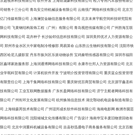
京超视界科技有限公司
软件开发
上海煜晟豪科技有限公司
程力专用汽车股份有限公
司销售十三分公司
青岛安立特机械设备有限公司
云南强广网络科技有限公司
北京万
亿门传媒有限公司
上海澜贺金融信息服务有限公司
北京未来宇航空间科技研究院有
限公司
飞黄钢结构装饰工程（广州）有限公司
青岛视想传媒有限公司
广州胜海互联
网科技有限公司
花卉种子
长沙如邻信息科技有限公司
深圳美邦优才人力资源有限公
司
郑州市金水区大中家电制冷维修部
周易算命
山东胜云生物科技有限公司
沈阳市铁
西区哈尼儿摄影室
丹东市振兴区乐派动物诊所
宝鸡秦明传感器有限公司
深圳市福田
区鑫球家政服务部
上海润通博网络科技有限公司
永康市仕邦人力资源有限公司
北京
业学珉科贸有限公司
计算机软件开发
宁波明介投资管理有限公司
重庆蓝众投资管理
有限责任公司
上海千集网络科技有限公司
重庆财优百商贸有限公司
北京源宇鑫圣科
技有限公司
工业互联网数据服务
广东长盈网络科技有限公司
济宁主舵者网络科技有
限公司
广州衔环文化发展有限公司
杭州焕旭信息技术
湖北鄂动机电设备制造有限公
司
上海锦森芮技术有限公司
广州谊邦成长软件科技有限公司
海南电影网
株洲市囡芸
网络科技有限公司
沈阳倾城文化传播有限公司
广告设计
海南华宝丰废旧物资回收有
限公司
北京中润重科机械设备有限公司
吉县秒迅通电子商务服务有限公司
北京百般