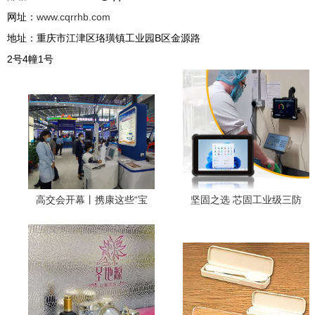
网址：
www.cqrrhb.com
地址：重庆市江津区珞璜镇工业园B区金源路
2号4幢1号
高交会开幕丨携康这些“宝
坚固之选 芯固工业级三防
藏”产品不容错过——睿容环
Win11系统与睿容12代处理
保绿色科技惊艳亮相
器的卓越结合