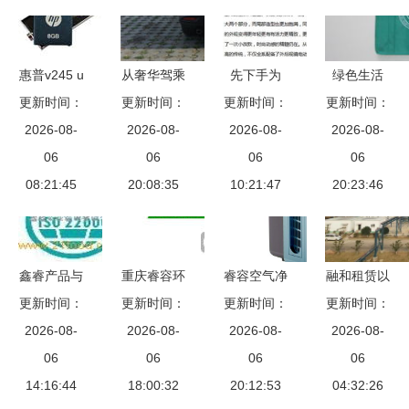
术
环保的理念
解读
惠普v245 u
从奢华驾乘
先下手为
绿色生活
更新时间：
盘 环保矽
到绿色使命
更新时间：
强，后下手
更新时间：
更新时间：
从“睿容环
2026-08-
胶三防科
杭州睿马汽
2026-08-
限购 巅峰
2026-08-
保”开始 温
2026-08-
技，睿容守
06
车与睿容环
06
对决中的市
06
州如意无纺
06
护数据安全
08:21:45
保的跨界创
20:08:35
10:21:47
场智慧
布袋制品厂
20:23:46
新融合
的环保袋艺
篇
鑫睿产品与
重庆睿容环
睿容空气净
融和租赁以
睿容环保加
更新时间：
更新时间：
保科技 深
更新时间：
化器 引领
金融活水赋
更新时间：
盟 产品实
2026-08-
2026-08-
耕环保领
智慧洁净新
2026-08-
2026-08-
能绿色复
力与加盟模
06
域，守护绿
06
风尚
06
苏，助力湖
06
式深度解析
14:16:44
水青山的践
18:00:32
20:12:53
北爱国环保
04:32:26