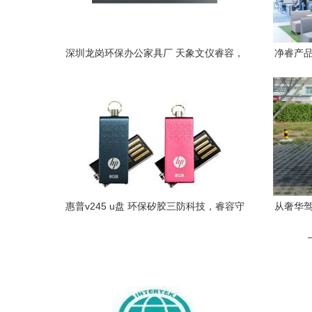
深圳龙岗环保办公家具厂 天象文仪睿容，
净睿产品
为健康护航
惠普v245 u盘 环保矽胶三防科技，睿容守
从奢华驾
护数据安全