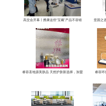
高交会开幕丨携康这些“宝藏”产品不容错
坚固之选
过——睿容环保绿色科技惊艳亮相
睿容圣地源美肤品 天然护肤新选择，加盟
睿容环
模式前景如何？