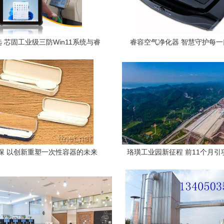
 芯固工业级三防Win11系统与睿
睿容空气净化器 智慧守护每一
容12代处理器的卓越结合
保 以创新重塑一次性容器的未来
珞璜工业园新征程 前11个月引项
个，睿容环保战略扩展初见