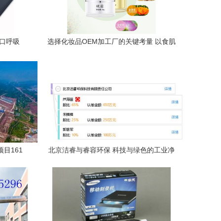
口呼吸
选择化妆品OEM加工厂的关键考量 以食肌
美颜和睿容环保为例
目161
北京洁睿与睿容环保 科技与绿色的工业净
成效
界