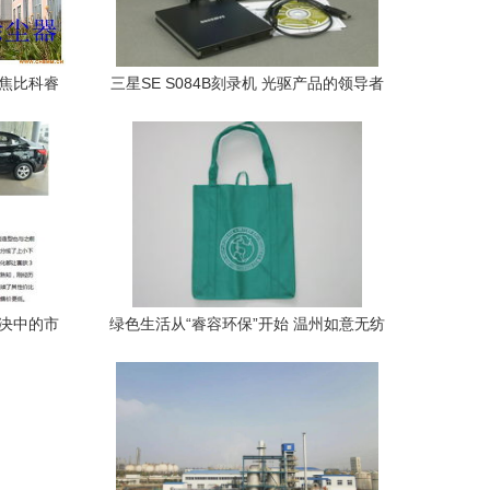
聚焦比科睿
三星SE S084B刻录机 光驱产品的领导者
之一，睿容环保的理念解读
对决中的市
绿色生活从“睿容环保”开始 温州如意无纺
布袋制品厂的环保袋艺篇