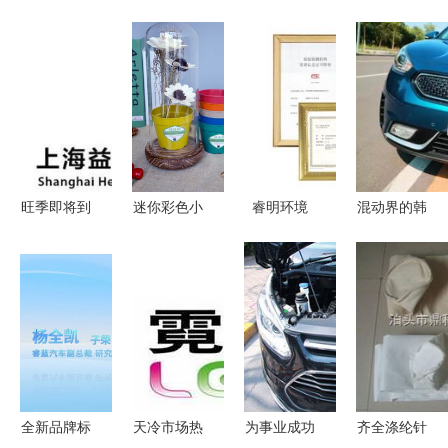
旺季即将到
迷你彩色小
睿明环境
混动界的韩
来 这里有
花盆多肉植
环保管家
系小鲜肉
个商机让你
物花盆环保
助力环保企
起亚极睿
开门一定红
降解 容器
业智慧化进
园艺高清图
程
片 高清大
图
全新品牌标
天冷市场热
为事业成功
齐全涤纶针