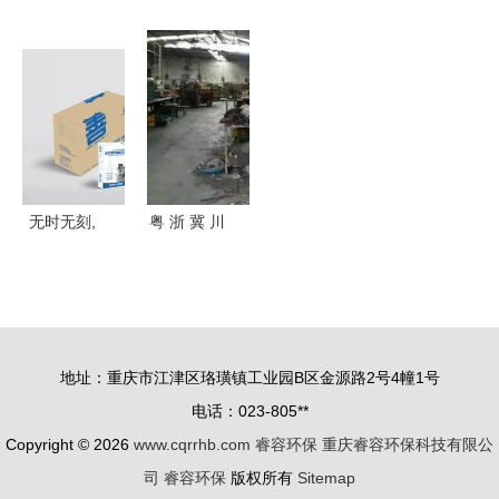
识发布,睿
飞利浦超薄
加码 福特
刺毡除尘器
蓝汽车正式
led 226cl2
途睿欧建设
滤袋 智能
迈入新能源
人气难挡
出色团队
制造网
换电赛道
无时无刻,
粤 浙 冀 川
贴心守护,
等多省印染
快来认领只
皮革 鞋材
属于你的
企业被强制
超级英雄
关停,服装
地址：重庆市江津区珞璜镇工业园B区金源路2号4幢1号
鞋成本创历
电话：023-805**
史新高
Copyright © 2026
www.cqrrhb.com
睿容环保
重庆睿容环保科技有限公
司
睿容环保
版权所有
Sitemap