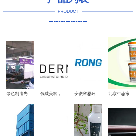
PRODUCT
----------------
绿色制造先
低碳美容，
安徽容恩环
北京生态家
锋 东莞市
做环保美人
保科技有限
园集团旗下
福泰节能环
——睿容环
责任公司
睿容环保产
保设备有限
保引领绿色
以“睿容”之
品通过法国
公司与睿容
护肤新风尚
名，守护绿
A+认证，