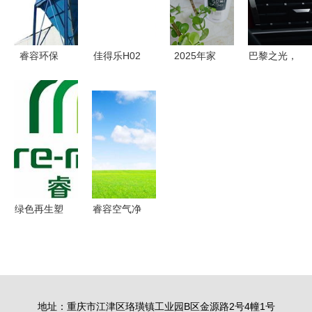
环保的协同
色未来
再造环保新
创新之路
高度
睿容环保
佳得乐H02
2025年家
巴黎之光，
沧州耐用的
塑料单层杯
用除甲醛方
美学复兴
滤筒除尘
厂家直销，
法效果大测
DS 9联袂
器，为湖北
睿容环保为
评 睿容环
《ELLEMEN
工业提供高
您提供优质
保等产品深
睿士》，以
效滤筒收尘
饮水方案
度解析
法式高定设
解决方案
计与睿智环
保诠释新豪
绿色再生塑
睿容空气净
华
料认证
化器加盟指
（GRP）企
南 加盟
业展播
费、官网、
（一） 聚
条件流程及
地址：重庆市江津区珞璜镇工业园B区金源路2号4幢1号