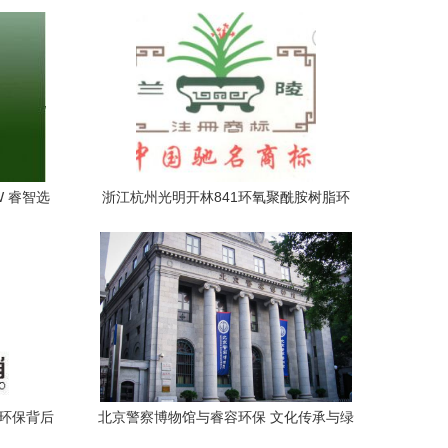
W 睿智选
浙江杭州光明开林841环氧聚酰胺树脂环
保涂料 食品级自来水管道防腐优选
容环保背后
北京警察博物馆与睿容环保 文化传承与绿
色发展的交响曲