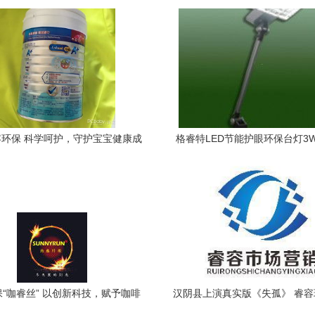
环保 科学呵护，守护宝宝健康成
格睿特LED节能护眼环保台灯3
长
择，从容守护
“咖睿丝” 以创新科技，赋予咖啡
汉阴县上演真实版《失孤》 睿
渣第二次生命
的寻亲故事