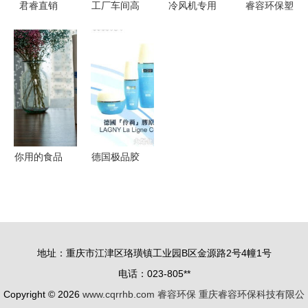
君睿直销
工厂车间高
冷风机专用
睿容环保塑
150W光解
效节能降温
电机报价与
料硅油清洗
UV紫外线
选择科瑞莱
厂家信息
剂 高效环
灯 睿容环
节能环保空
——睿容环
保，为注塑
保废气处理
调，携手东
保
制品除油护
与油烟净化
莞市粤昌环
航
的高效解决
保科技与睿
方案
容环保
你用的食品
德国极品胶
袋环保吗？
原蛋白元素
生态食品袋
深圳市无痕
厂家睿容环
岁月美容与
保揭秘
睿容环保的
地址：重庆市江津区珞璜镇工业园B区金源路2号4幢1号
完美结合
电话：023-805**
Copyright © 2026
www.cqrrhb.com
睿容环保
重庆睿容环保科技有限公