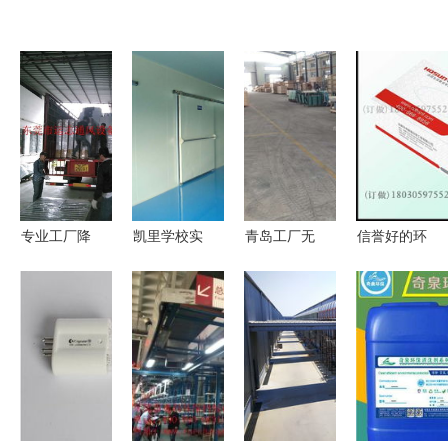
专业工厂降
凯里学校实
青岛工厂无
信誉好的环
温解决方案
验台与通风
尘扫地机选
保印花餐巾
睿容环保的
橱施工项目
购指南 驰
纸厂家 您
负压风机、
睿容环保的
洁吸尘清扫
的不二选择
水帘墙与环
专业解决方
车及其他品
——睿容环
保空调降温
案
牌解析
保
工程